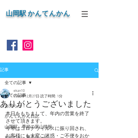
山岡
駅 かんてんかん
記事
全ての記事
ekan10
全ての記事
2020年12月27日
読了時間: 1分
ありがとうございました
お知らせ！
本日をもちまして、年内の営業を終了
かんてんかん日記
させて頂きます。
山岡駅 季節の里山情報
今年はコロナウィルスに振り回され、
お客様にも大変ご迷惑・ご不便をおか
かんたん 寒天レシピ