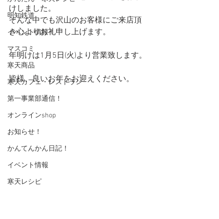
けしました。
明知鉄道
そんな中でも沢山のお客様にご来店頂
き心よりお礼申し上げます。
イベント情報！
マスコミ
年明けは1月5日(火)より営業致します。
寒天商品
皆様、良いお年をお迎えください。
寒天カフェ・レストラン
第一事業部通信！
オンラインshop
お知らせ！
かんてんかん日記！
イベント情報
寒天レシピ