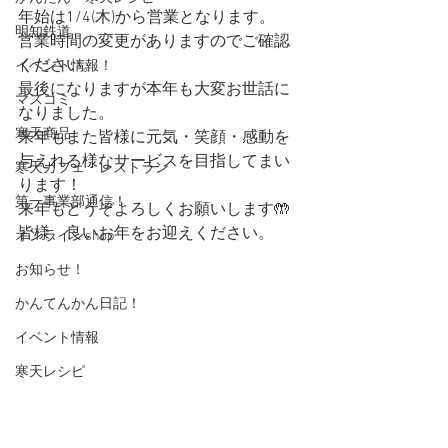
年始は1/4(木)から営業となります。
明知鉄道
営業時間の変更がありますのでご確認
ください。
イベント情報！
最後になりますが本年も大変お世話に
マスコミ
なりました。
寒天商品
来年もまた皆様に元気・笑顔・感動を
与えれる様なサービスを目指してまい
寒天カフェ・レストラン
ります！
第一事業部通信！
来年もどうぞよろしくお願いします🤲
皆様、良いお年をお迎えください。
オンラインshop
お知らせ！
かんてんかん日記！
イベント情報
寒天レシピ