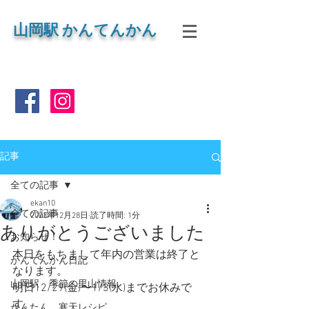
山岡
駅 かんてんかん
記事
全ての記事
ekan10
全ての記事
2023年12月28日
読了時間: 1分
ありがとうございました
お知らせ！
本日をもちまして年内の営業は終了と
かんてんかん日記
なります。
山岡駅 季節の里山情報
明日12/29(金)〜1/3(水)までお休みで
す。
かんたん 寒天レシピ