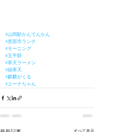
#山岡駅かんてんかん
#恵那市ランチ
#モーニング
#五平餅
#寒天ラーメン
#細寒天
#麒麟がくる
#エーナちゃん
すべて表示