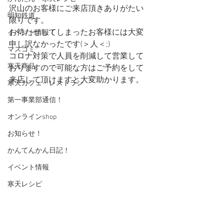
沢山のお客様にご来店頂きありがたい
明知鉄道
限りです。
お待たせしてしまったお客様には大変
イベント情報！
申し訳なかったです(＞人＜;)
マスコミ
コロナ対策で人員を削減して営業して
寒天商品
おりますので可能な方はご予約をして
来店して頂けますと大変助かります。
寒天カフェ・レストラン
第一事業部通信！
オンラインshop
お知らせ！
かんてんかん日記！
イベント情報
寒天レシピ