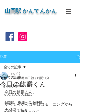
山岡
駅 かんてんかん
記事
全ての記事
ekan10
全ての記事
2020年8月18日
読了時間: 1分
今日の麒麟くん
お知らせ！
今日の麒麟くん。
かんてんかん日記
山岡駅 季節の里山情報
かんてんかんは今日はモーニングから
大盛況でした。
かんたん 寒天レシピ