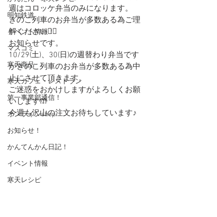
週はコロッケ弁当のみになります。
明知鉄道
きのこ列車のお弁当が多数ある為ご理
解ください🙇‍♂️
イベント情報！
お知らせです。
マスコミ
10/29(土)、30(日)の週替わり弁当です
寒天商品
がきのこ列車のお弁当が多数ある為中
止にさせて頂きます。
寒天カフェ・レストラン
ご迷惑をおかけしますがよろしくお願
第一事業部通信！
いします🤲
今週も沢山の注文お待ちしています♪
オンラインshop
お知らせ！
かんてんかん日記！
イベント情報
寒天レシピ