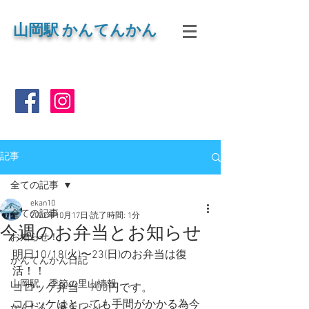
山岡
駅 かんてんかん
記事
全ての記事
ekan10
全ての記事
2022年10月17日
読了時間: 1分
今週のお弁当とお知らせ
お知らせ！
明日10/18(火)〜23(日)のお弁当は復
かんてんかん日記
活！！
山岡駅 季節の里山情報
コロッケ弁当　700円です。
コロッケはとっても手間がかかる為今
かんたん 寒天レシピ