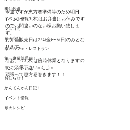
明知鉄道
今週ですが恵方巻準備等のため明日
2/1(火)〜2/3(木)はお弁当はお休みです
イベント情報！
のでお間違いのない様お願い致しま
マスコミ
す。
寒天商品
お弁当販売日は2/4(金)〜6(日)のみとな
ります。
寒天カフェ・レストラン
第一事業部通信！
なお、2/3(木)は臨時休業となりますの
でご了承下さいm(_ _)m
オンラインshop
頑張って恵方巻巻きます！！
お知らせ！
かんてんかん日記！
イベント情報
寒天レシピ