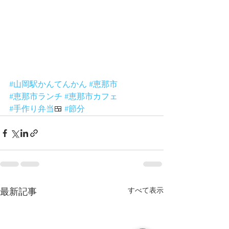
#山岡駅かんてんかん
#恵那市
#恵那市ランチ
#恵那市カフェ
#手作り弁当
🍱 
#節分
すべて表示
最新記事