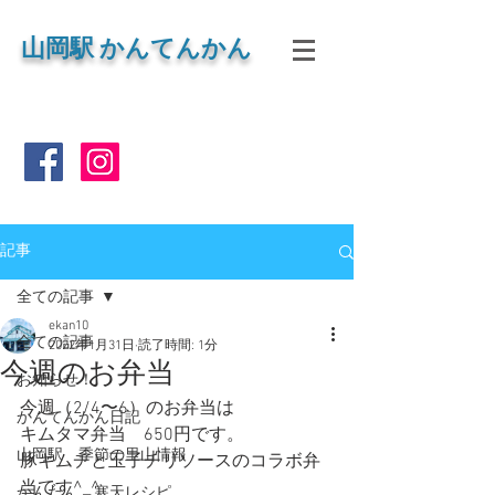
山岡
駅 かんてんかん
記事
全ての記事
ekan10
全ての記事
2022年1月31日
読了時間: 1分
今週のお弁当
お知らせ！
今週（2/4〜6）のお弁当は
かんてんかん日記
キムタマ弁当　650円です。
山岡駅 季節の里山情報
豚キムチと玉子チリソースのコラボ弁
当です^_^
かんたん 寒天レシピ