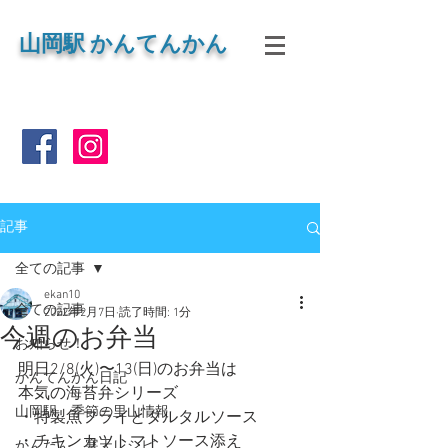
山岡
駅 かんてんかん
記事
全ての記事
ekan10
全ての記事
2022年2月7日
読了時間: 1分
今週のお弁当
お知らせ！
明日2/8(火)〜13(日)のお弁当は
かんてんかん日記
本気の海苔弁シリーズ
山岡駅 季節の里山情報
・特製魚フライとタルタルソース
・チキンカツトマトソース添え
かんたん 寒天レシピ