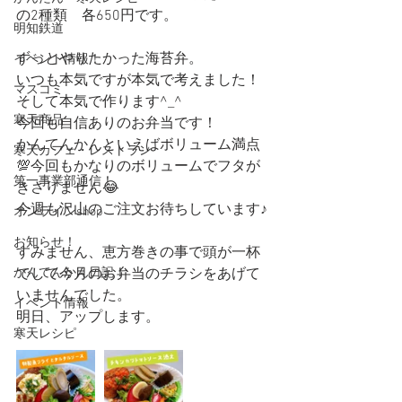
の2種類　各650円です。
明知鉄道
ずっとやりたかった海苔弁。
イベント情報！
いつも本気ですが本気で考えました！
マスコミ
そして本気で作ります^_^
寒天商品
今回も自信ありのお弁当です！
かんてんかんといえばボリューム満点
寒天カフェ・レストラン
💯今回もかなりのボリュームでフタが
第一事業部通信！
きさりません😂
今週も沢山のご注文お待ちしています♪
オンラインshop
お知らせ！
すみません、恵方巻きの事で頭が一杯
かんてんかん日記！
でして今月のお弁当のチラシをあげて
いませんでした。
イベント情報
明日、アップします。
寒天レシピ