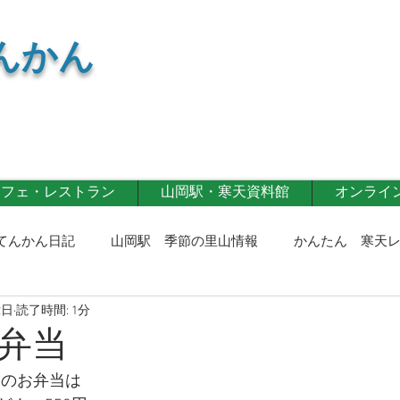
んかん
カフェ・レストラン
山岡駅・寒天資料館
オンライン 
てんかん日記
山岡駅 季節の里山情報
かんたん 寒天
2日
読了時間: 1分
寒天商品
寒天カフェ・レストラン
第一事業部通信！
弁当
(日)のお弁当は
記！
イベント情報
寒天レシピ