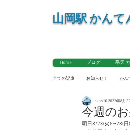
山岡
駅 かんて
Home
ブログ
寒天 
全ての記事
お知らせ！
かん
ekan10
2022年8月2
イベント情報！
マスコミ
今週のお
明日8/23(火)〜28
お知らせ！
かんてんかん日