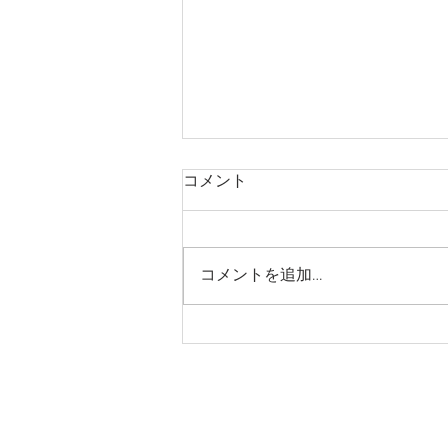
コメント
コメントを追加…
山岡さとやまフェア開催
© Copyright (C) 2017 yamaokaeki kant