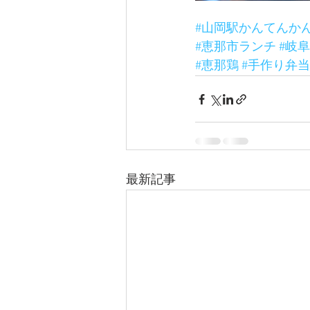
#山岡駅かんてんか
#恵那市ランチ
#岐
#恵那鶏
#手作り弁当
最新記事