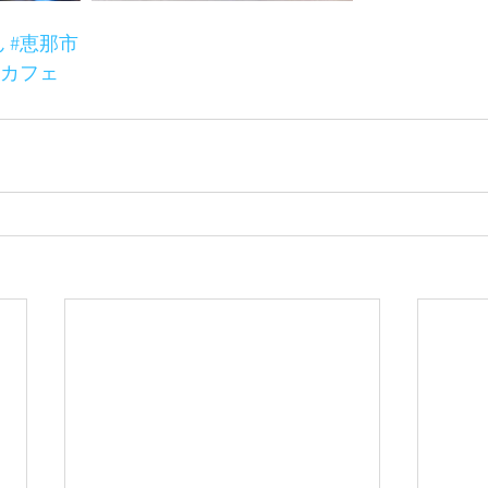
ん
#恵那市
阜カフェ