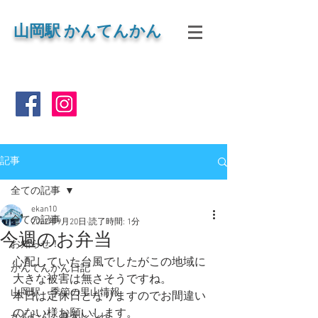
山岡
駅 かんてんかん
記事
全ての記事
ekan10
全ての記事
2022年9月20日
読了時間: 1分
今週のお弁当
お知らせ！
心配していた台風でしたがこの地域に
かんてんかん日記
大きな被害は無さそうですね。
山岡駅 季節の里山情報
本日は定休日となりますのでお間違い
のない様お願いします。
かんたん 寒天レシピ