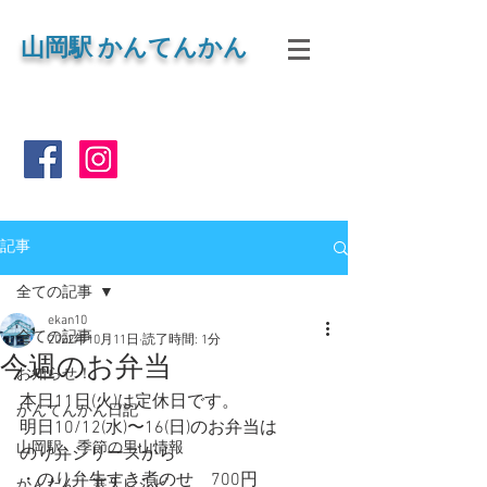
山岡
駅 かんてんかん
記事
全ての記事
ekan10
全ての記事
2022年10月11日
読了時間: 1分
今週のお弁当
お知らせ！
本日11日(火)は定休日です。
かんてんかん日記
明日10/12(水)〜16(日)のお弁当は
山岡駅 季節の里山情報
のり弁シリーズから
・のり弁牛すき煮のせ　700円
かんたん 寒天レシピ