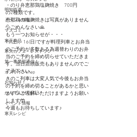
・のり弁恵那鶏塩麹焼き　700円
明知鉄道
の2種類です。
恵那鶏の塩麹焼きは写真がありません
イベント情報！
💦ごめんなさい🙏
マスコミ
もう一つお知らせが・・・
寒天商品
15(土)、16(日)ですが料理列車とお弁当
のご予約が多数ある為週替わりのお弁
寒天カフェ・レストラン
当のご予約を締め切らせていただきま
第一事業部通信！
す。当日店頭販売もありませんのでご
了承下さい。
オンラインshop
きのこ列車は大変人気で今後もお弁当
お知らせ！
の予約を締め切ることがあるかと思い
かんてんかん日記！
ます💦ご理解いただけますようお願い
します🤲
イベント情報
今週もお待ちしています♪
寒天レシピ