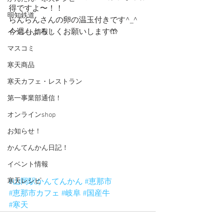
得ですよ〜！！
明知鉄道
らんらんさんの卵の温玉付きです^_^
今週もよろしくお願いします🤲
イベント情報！
マスコミ
寒天商品
寒天カフェ・レストラン
第一事業部通信！
オンラインshop
お知らせ！
かんてんかん日記！
イベント情報
寒天レシピ
#山岡駅かんてんかん
#恵那市
#恵那市カフェ
#岐阜
#国産牛
#寒天