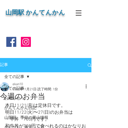
山岡
駅 かんてんかん
記事
全ての記事
ekan10
全ての記事
2022年11月21日
読了時間: 1分
今週のお弁当
お知らせ！
本日11/21(月)は定休日です。
かんてんかん日記
明日11/22(火)〜27(日)のお弁当は
山岡駅 季節の里山情報
・牛丼　700円です。
和牛丼が700円で食べれるのはかなりお
かんたん 寒天レシピ