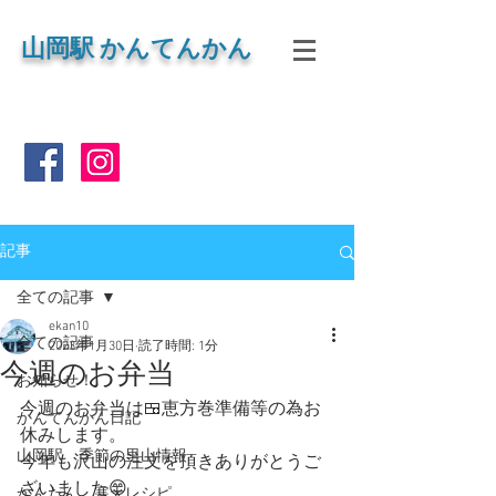
山岡
駅 かんてんかん
記事
全ての記事
ekan10
全ての記事
2023年1月30日
読了時間: 1分
今週のお弁当
お知らせ！
今週のお弁当は🍱恵方巻準備等の為お
かんてんかん日記
休みします。
山岡駅 季節の里山情報
今年も沢山の注文を頂きありがとうご
ざいました😊
かんたん 寒天レシピ