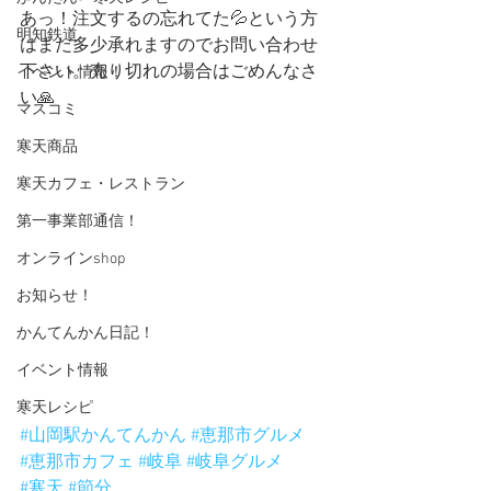
あっ！注文するの忘れてた💦という方
明知鉄道
はまだ多少承れますのでお問い合わせ
下さい。売り切れの場合はごめんなさ
イベント情報！
い🙏
マスコミ
寒天商品
寒天カフェ・レストラン
第一事業部通信！
オンラインshop
お知らせ！
かんてんかん日記！
イベント情報
寒天レシピ
#山岡駅かんてんかん
#恵那市グルメ
#恵那市カフェ
#岐阜
#岐阜グルメ
#寒天
#節分