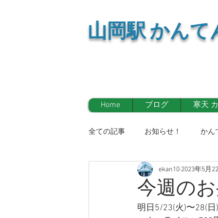
山岡
駅 かんて
Home
ブログ
寒天 
全ての記事
お知らせ！
かん
ekan10
2023年5月2
イベント情報！
マスコミ
今週のお
明日5/23(火)〜28
お知らせ！
かんてんかん日