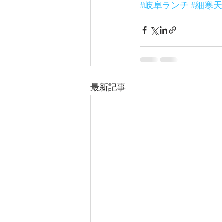
#岐阜ランチ
#細寒天
最新記事