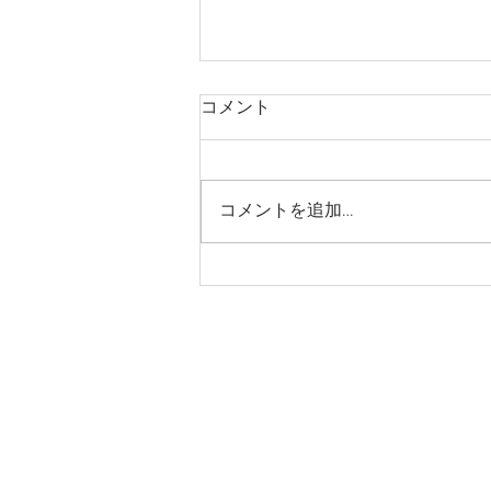
コメント
コメントを追加…
山岡さとやまフェア開催
© Copyright (C) 2017 yamaokaeki kant