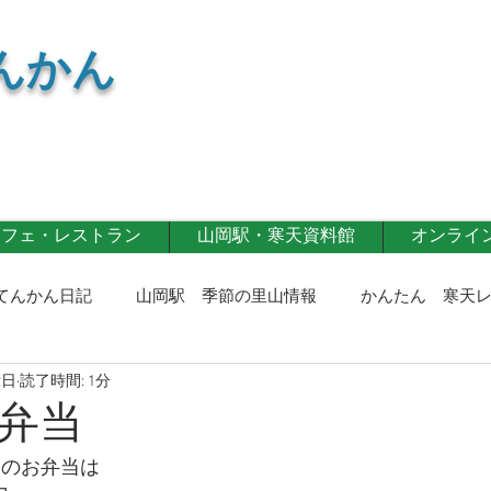
んかん
カフェ・レストラン
山岡駅・寒天資料館
オンライン 
てんかん日記
山岡駅 季節の里山情報
かんたん 寒天
2日
読了時間: 1分
寒天商品
寒天カフェ・レストラン
第一事業部通信！
弁当
(日)のお弁当は
記！
イベント情報
寒天レシピ