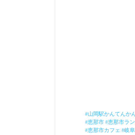
#山岡駅かんてんか
#恵那市
#恵那市ラ
#恵那市カフェ
#岐阜