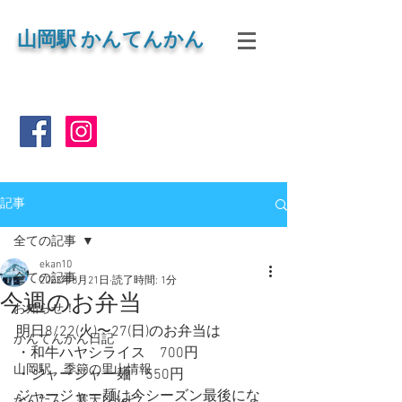
山岡
駅 かんてんかん
記事
全ての記事
ekan10
全ての記事
2023年8月21日
読了時間: 1分
今週のお弁当
お知らせ！
明日8/22(火)〜27(日)のお弁当は
かんてんかん日記
・和牛ハヤシライス　700円
山岡駅 季節の里山情報
・ジャージャー麺　550円
ジャージャー麺は今シーズン最後にな
かんたん 寒天レシピ