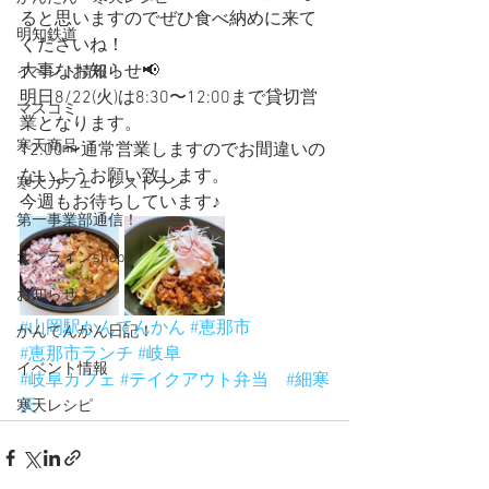
ると思いますのでぜひ食べ納めに来て
明知鉄道
くださいね！
大事なお知らせ📢
イベント情報！
明日8/22(火)は8:30〜12:00まで貸切営
マスコミ
業となります。
寒天商品
12:00〜通常営業しますのでお間違いの
ないようお願い致します。
寒天カフェ・レストラン
今週もお待ちしています♪
第一事業部通信！
オンラインshop
お知らせ！
#山岡駅かんてんかん
#恵那市
かんてんかん日記！
#恵那市ランチ
#岐阜
イベント情報
#岐阜カフェ
#テイクアウト弁当
#細寒
天
寒天レシピ