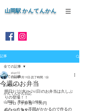
山岡
駅 かんてんかん
記事
全ての記事
ekan10
全ての記事
2023年9月19日
読了時間: 1分
今週のお弁当
お知らせ！
明日9/20(水)〜24(日)のお弁当は久しぶ
かんてんかん日記
りの登場！！
山岡駅 季節の里山情報
・コロッケ弁当　700円
めちゃめちゃ手間がかかるので作るの
かんたん 寒天レシピ