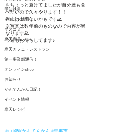
をちょっと避けてましたが自分達も食
明知鉄道
べたいので久々やります！！
沢山は出来ないかもです🙏
イベント情報！
※写真は数年前のものなので内容が異
マスコミ
なります🙇
寒天商品
今週もお待ちしてます♪
寒天カフェ・レストラン
第一事業部通信！
オンラインshop
お知らせ！
かんてんかん日記！
イベント情報
寒天レシピ
#山岡駅かんてんかん
#恵那市