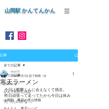
山岡
駅 かんてんかん
記事
全ての記事
ekan10
全ての記事
2020年9月9日
読了時間: 1分
寒天ラーメン
お知らせ！
今日は麒麟くんに会えなくて残念。
かんてんかん日記
昨日頑張って走ってたから今日は休み
山岡駅 季節の里山情報
だったのかな…。
かんたん 寒天レシピ