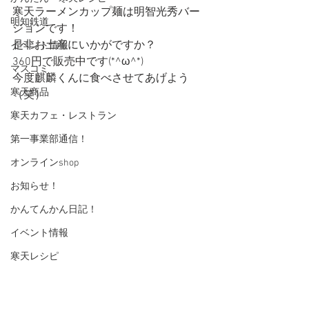
寒天ラーメンカップ麺は明智光秀バー
明知鉄道
ジョンです！
是非お土産にいかがですか？
イベント情報！
360円で販売中です(*^ω^*)
マスコミ
今度麒麟くんに食べさせてあげよう
寒天商品
（笑）
寒天カフェ・レストラン
第一事業部通信！
オンラインshop
お知らせ！
かんてんかん日記！
イベント情報
寒天レシピ