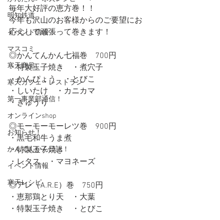
毎年大好評の恵方巻！！
明知鉄道
今年も沢山のお客様からのご要望にお
応えして頑張って巻きます！
イベント情報！
マスコミ
◎かんてんかん七福巻　700円
寒天商品
・特製玉子焼き　・煮穴子
・かんぴょう　・とびこ
寒天カフェ・レストラン
・しいたけ　・カニカマ
第一事業部通信！
・きゅうり
オンラインshop
◎モーモーモーレツ巻　900円
お知らせ！
・黒毛和牛うま煮
かんてんかん日記！
・特製玉子焼き
・レタス　・マヨネーズ
イベント情報
寒天レシピ
◎アレ（A.R.E）巻　750円
・恵那鶏とり天　・大葉
・特製玉子焼き　・とびこ