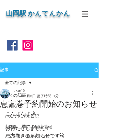
山岡
駅 かんてんかん
記事
全ての記事
ekan10
全ての記事
2024年1月8日
読了時間: 1分
恵方巻予約開始のお知らせ
お知らせ！
こんばんは🌙
かんてんかん日記
山岡駅 季節の里山情報
お待たせしました！
恵方巻きのお知らせです👹
かんたん 寒天レシピ