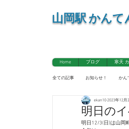
山岡
駅 かんて
Home
ブログ
寒天 
全ての記事
お知らせ！
かん
ekan10
2023年12月
イベント情報！
マスコミ
明日のイ
明日12/3(日)は
お知らせ！
かんてんかん日