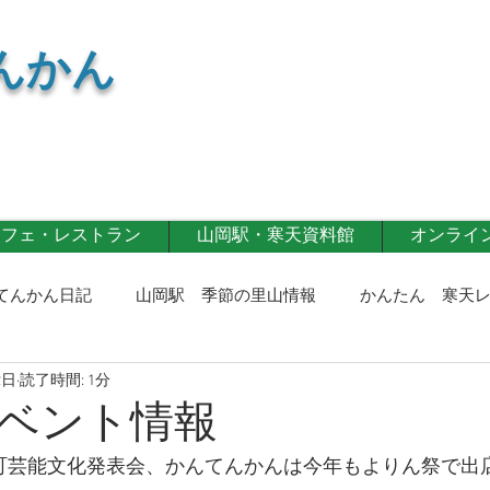
んかん
カフェ・レストラン
山岡駅・寒天資料館
オンライン 
てんかん日記
山岡駅 季節の里山情報
かんたん 寒天
2日
読了時間: 1分
寒天商品
寒天カフェ・レストラン
第一事業部通信！
ベント情報
山岡町芸能文化発表会、かんてんかんは今年もよりん祭で出
記！
イベント情報
寒天レシピ