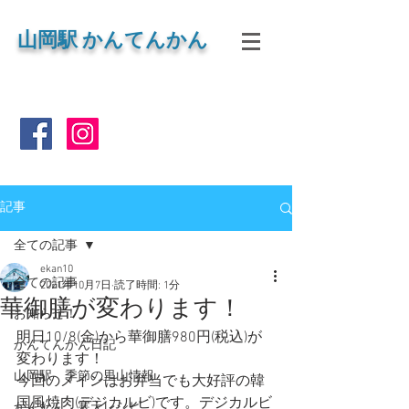
山岡
駅 かんてんかん
記事
全ての記事
ekan10
全ての記事
2021年10月7日
読了時間: 1分
華御膳が変わります！
お知らせ！
明日10/8(金)から華御膳980円(税込)が
かんてんかん日記
変わります！
山岡駅 季節の里山情報
今回のメインはお弁当でも大好評の韓
国風焼肉(デジカルビ)です。デジカルビ
かんたん 寒天レシピ