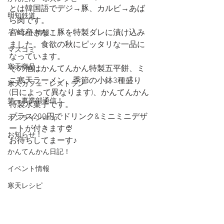
とは韓国語でデジ→豚、カルビ→あば
明知鉄道
ら肉です。
宮崎産きなこ豚を特製ダレに漬け込み
イベント情報！
ました。食欲の秋にピッタリな一品に
マスコミ
なっています。
寒天商品
その他はかんてんかん特製五平餅、ミ
ニ寒天ラーメン、季節の小鉢3種盛り
寒天カフェ・レストラン
(日によって異なります)、かんてんかん
第一事業部通信！
特製水菓子です。
プラス200円でドリンク&ミニミニデザ
オンラインshop
ートが付きます🍨
お知らせ！
お待ちしてまーす♪
かんてんかん日記！
イベント情報
寒天レシピ