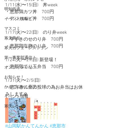
1/11(水)〜15(日)　丼week
明知鉄道
・恵那鶏カツ丼　700円
・デジカルビ丼　700円
イベント情報！
マスコミ
1/17(火)〜22(日)　のり弁week
寒天商品
・牛すきのせのり弁　700円
・恵那鶏塩麹のり弁　700円
寒天カフェ・レストラン
第一事業部通信！
1/24(火)〜29(日) 新登場！
・恵那鶏てり玉弁当　700円
オンラインshop
お知らせ！
1/31(火)〜2/5(日)
かんてんかん日記！
・恵方巻に全力投球の為お弁当はお休
みします🙏
イベント情報
寒天レシピ
#山岡駅かんてんかん
#恵那市