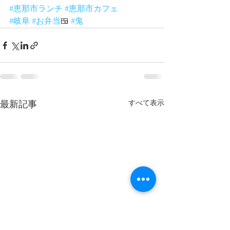
#恵那市ランチ
#恵那市カフェ
#岐阜
#お弁当
🍱 
#鬼
すべて表示
最新記事