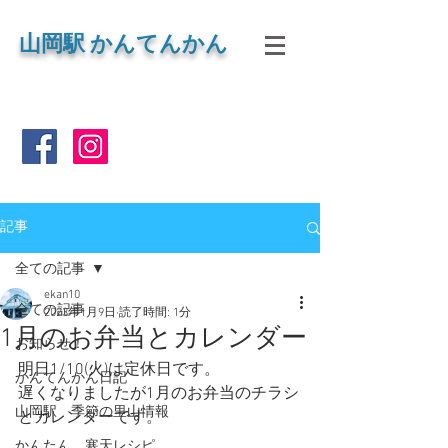
山岡
駅 かんてんかん
記事
全ての記事
ekan10
全ての記事
2023年1月9日
読了時間: 1分
1月のお弁当とカレンダー
お知らせ！
明日1/10(火)は定休日です。
かんてんかん日記
遅くなりましたが1月のお弁当のチラシ
山岡駅 季節の里山情報
とカレンダーです。
かんたん 寒天レシピ