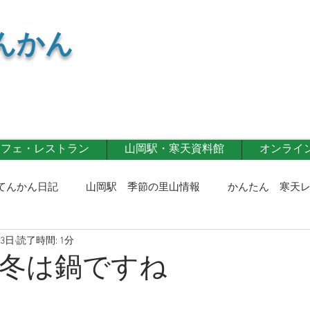
んかん
カフェ・レストラン
山岡駅・寒天資料館
オンライン 
てんかん日記
山岡駅 季節の里山情報
かんたん 寒天
23日
読了時間: 1分
寒天商品
寒天カフェ・レストラン
第一事業部通信！
冬は鍋ですね
記！
イベント情報
寒天レシピ