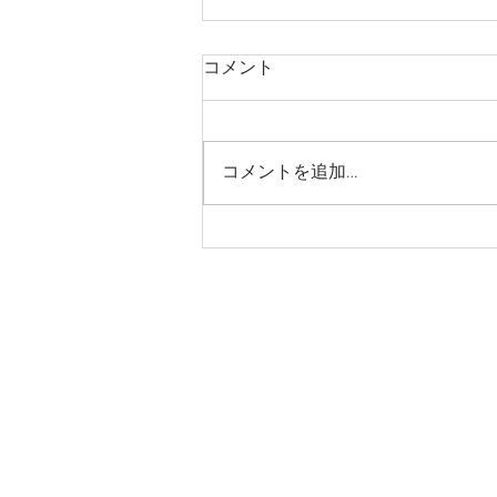
コメント
コメントを追加…
田んぼアート 成長中！！
© Copyright (C) 2017 yamaokaeki kant