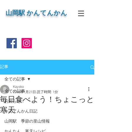
山岡
駅 かんてんかん
記事
全ての記事
Kayoko
全ての記事
2018年1月21日
読了時間: 1分
毎日食べよう！ちょこっと
お知らせ！
寒天
かんてんかん日記
山岡駅 季節の里山情報
かんたん 寒天レシピ