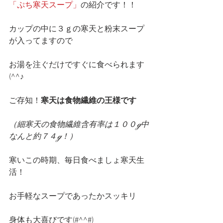
「ぷち寒天スープ」
の紹介です！！
カップの中に３ｇの寒天と粉末スープ
が入ってますので
お湯を注ぐだけですぐに食べられます
(^^♪
ご存知！
寒天は食物繊維の王様です
（細寒天の食物繊維含有率は１００ℊ中
なんと約７４ℊ！）
寒いこの時期、毎日食べましょ寒天生
活！
お手軽なスープであったかスッキリ
身体も大喜びです(#^^#)