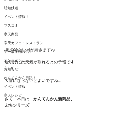
明知鉄道
イベント情報！
マスコミ
寒天商品
寒天カフェ・レストラン
 風の冷たい日が続きますね
第一事業部通信！
オンラインshop
週明けには天気が崩れるとの予報です
(;・∀・)
お知らせ！
かんてんかん日記！
大雪にならないとよいですね…
イベント情報
寒天レシピ
さて！本日は　
かんてんかん新商品、
ぷちシリーズ