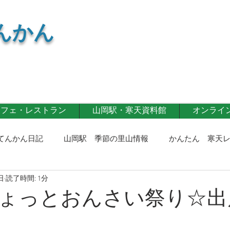
んかん
カフェ・レストラン
山岡駅・寒天資料館
オンライン 
てんかん日記
山岡駅 季節の里山情報
かんたん 寒天
日
読了時間: 1分
寒天商品
寒天カフェ・レストラン
第一事業部通信！
ょっとおんさい祭り☆出
記！
イベント情報
寒天レシピ