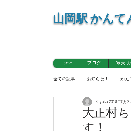
山岡
駅 かんて
Home
ブログ
寒天 
全ての記事
お知らせ！
かん
Kayoko
2018年5月2
イベント情報！
マスコミ
大正村ち
す！
お知らせ！
かんてんかん日