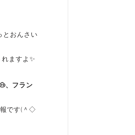
っとおんさい
されますよ✨
🐽、フラン