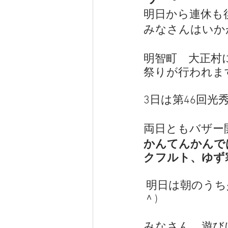
明日から連休も
みなさんはいかが
明智町　大正村
祭りが行われま
3日は第46回
両日ともバザー
かんてんかんで
クフルト、ゆず
 明日は朝のうち少し天気が心配ですが、なんとか回復する予報です(＾◇
＾)
みなさん、遊びに