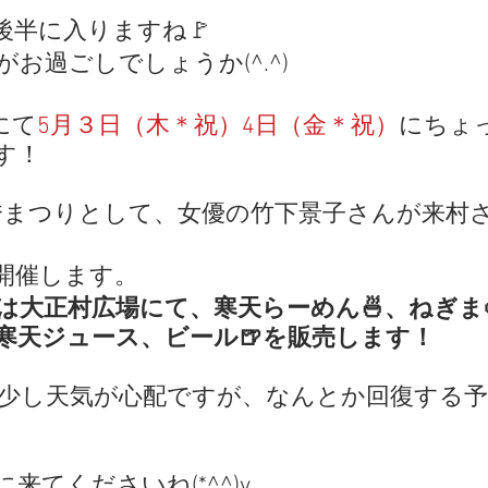
後半に入りますね🚩
お過ごしでしょうか(^.^)
にて
5月３日（木＊祝）4日（金＊祝）
にちょ
す！
光秀まつりとして、女優の竹下景子さんが来村
開催します。
は大正村広場にて、寒天らーめん🍜、ねぎま
寒天ジュース、ビール🍺を販売します！
来てくださいね(*^^)v