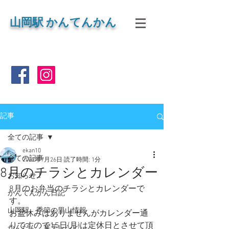
山岡
駅 かんてんかん
記事
全ての記事
ekan10
全ての記事
2022年7月26日
読了時間: 1分
8月のチラシとカレンダー
お知らせ！
8月のお弁当のチラシとカレンダーで
かんてんかん日記
す。
山岡駅 季節の里山情報
お盆休みはありませんがカレンダー通
りですので15日(月)は定休日とさせて頂
かんたん 寒天レシピ