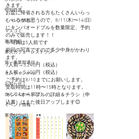
きます。
明知鉄道
お盆に帰省される方もたくさんいらっ
しゃるかと思うので、8/11(木)〜14(日)
イベント情報！
にキンパオードブルを数量限定、予約
マスコミ
のみで販売します！！
寒天商品
※写真は5人前です
前回の写真ですので多少中身がかわり
寒天カフェ・レストラン
ます。
第一事業部通信！
3人前→3,240円（税込）
5人前→5,400円（税込）
オンラインshop
ご予約は8/10までにお願いします。
お知らせ！
受取時間は11時〜15時となります。
かんてんかん日記！
キンパオードブルの詳細＆チラシ（申
込書）はまた後日アップします😊
イベント情報
寒天レシピ