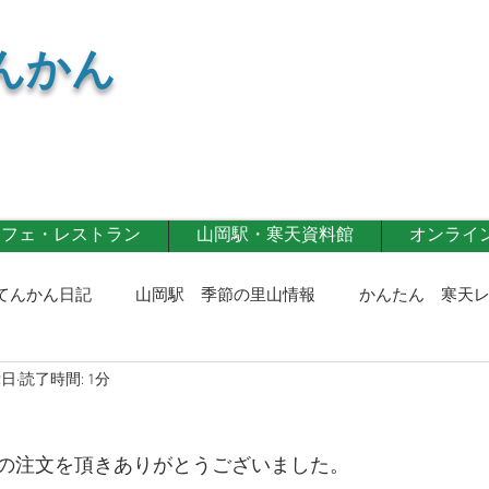
んかん
カフェ・レストラン
山岡駅・寒天資料館
オンライン 
てんかん日記
山岡駅 季節の里山情報
かんたん 寒天
2日
読了時間: 1分
寒天商品
寒天カフェ・レストラン
第一事業部通信！
の注文を頂きありがとうございました。
記！
イベント情報
寒天レシピ