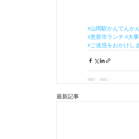
#山岡駅かんてんか
#恵那市ランチ
#大
#ご迷惑をおかけし
最新記事