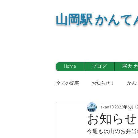
山岡
駅 かんて
Home
ブログ
寒天 
全ての記事
お知らせ！
かん
ekan10
2022年6月1
イベント情報！
マスコミ
お知らせ
今週も沢山のお弁当
お知らせ！
かんてんかん日