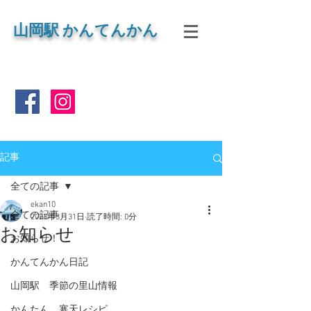
山岡
駅 かんてんかん
記事
全ての記事
ekan10
全ての記事
2023年3月31日
読了時間: 0分
お知らせ
お知らせ！
かんてんかん日記
山岡駅 季節の里山情報
かんたん 寒天レシピ