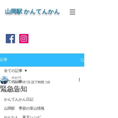
山岡
駅 かんてんかん
記事
全ての記事
ekan10
全ての記事
2022年3月7日
読了時間: 0分
緊急告知
お知らせ！
かんてんかん日記
山岡駅 季節の里山情報
かんたん 寒天レシピ