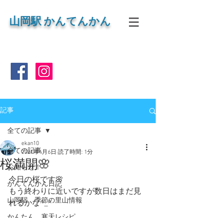
山岡
駅 かんてんかん
記事
全ての記事
ekan10
全ての記事
2021年4月6日
読了時間: 1分
桜満開🌸
お知らせ！
今日の桜です🌸
かんてんかん日記
もう終わりに近いですが数日はまだ見
山岡駅 季節の里山情報
れるかな^_^
かんたん 寒天レシピ