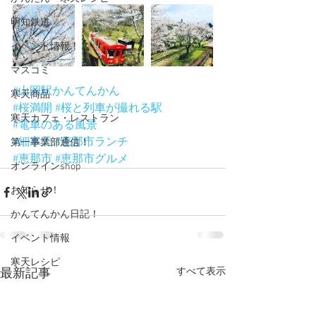
明知鉄道
イベント情報！
マスコミ
#山岡駅かんてんかん
寒天商品
#桜満開
#桜と列車が撮れる駅
寒天カフェ・レストラン
#電車のある風景
#細寒天
#恵那市ランチ
第一事業部通信！
#恵那市
#恵那市グルメ
オンラインshop
お知らせ！
かんてんかん日記！
イベント情報
寒天レシピ
すべて表示
最新記事